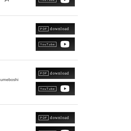
download
download
a umeboshi
download