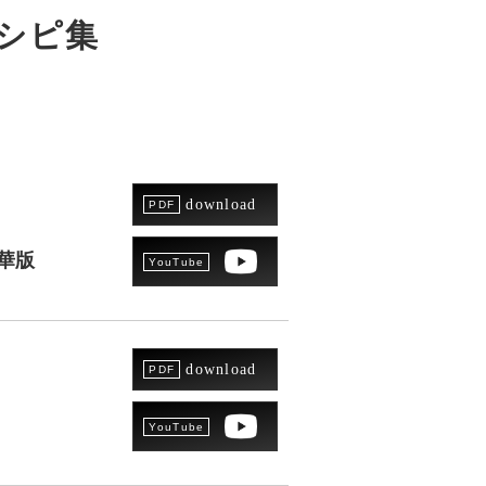
シピ集
す
download
華版
download