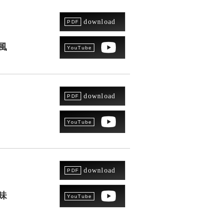
download
風
download
download
味