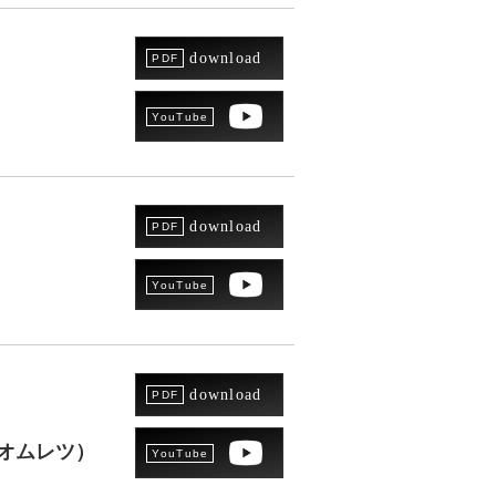
download
download
download
オムレツ）