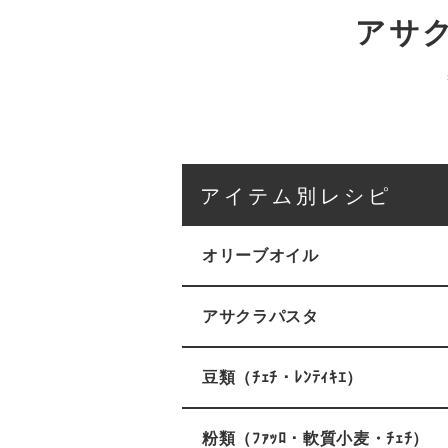
アサ
アイテム別レシピ
オリーブオイル
アサクラパスタ
豆類（ﾁｪﾁ・ﾚﾝﾃｨｷｴ）
粉類（ﾌｧｯﾛ・軟質小麦・ﾁｪﾁ）