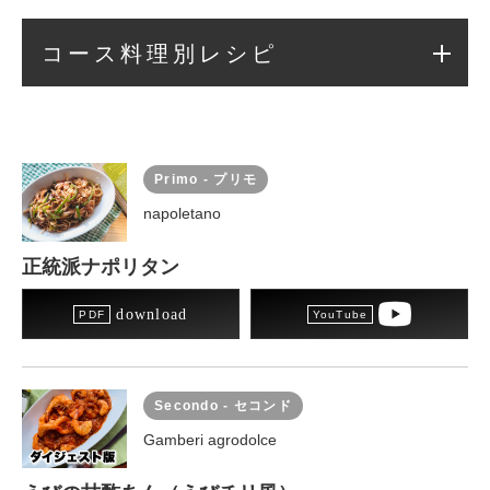
コース料理別レシピ
Primo - プリモ
napoletano
正統派ナポリタン
download
Secondo - セコンド
Gamberi agrodolce