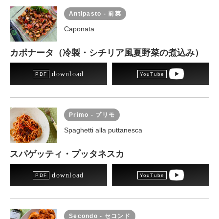
Antipasto - 前菜
Caponata
カポナータ（冷製・シチリア風夏野菜の煮込み）
download
Primo - プリモ
Spaghetti alla puttanesca
スパゲッティ・プッタネスカ
download
Secondo - セコンド