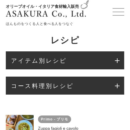
オリーブオイル・イタリア食材輸入販売
変更確認プレビュー
ほんものをつくる人と食べる人をつなぐ
レシピ
アイテム別レシピ
コース料理別レシピ
Primo - プリモ
Zuppa fagioli e cavolo