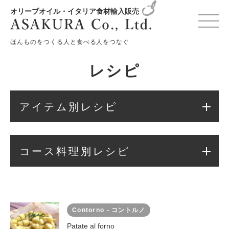
オリーブオイル・イタリア食材輸入販売
変更確認プレビュー
ほんものをつくる人と食べる人をつなぐ
レシピ
アイテム別レシピ
コース料理別レシピ
Contorno - コントルノ
Patate al forno