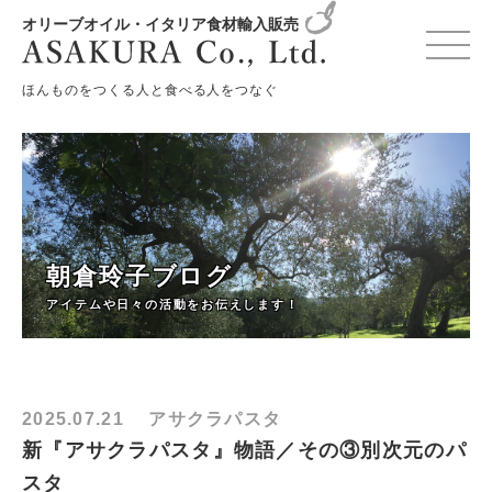
オリーブオイル・イタリア食材輸入販売
HOME
朝倉玲子ブログ
月別: 2025年7月
ほんものをつくる人と食べる人をつなぐ
朝倉玲子ブログ
アイテムや日々の活動をお伝えします！
2025.07.21
アサクラパスタ
新『アサクラパスタ』物語／その③別次元のパ
スタ