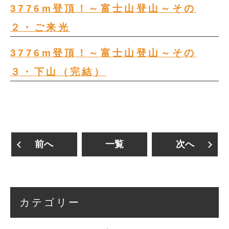
3776m登頂！～富士山登山～その
２・ご来光
3776m登頂！～富士山登山～その
３・下山（完結）
前へ
一覧
次へ
カテゴリー