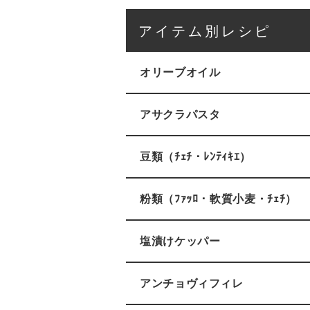
アイテム別レシピ
オリーブオイル
アサクラパスタ
豆類（ﾁｪﾁ・ﾚﾝﾃｨｷｴ）
粉類（ﾌｧｯﾛ・軟質小麦・ﾁｪﾁ）
塩漬けケッパー
アンチョヴィフィレ