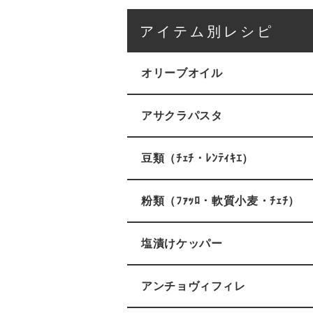
アイテム別レシピ
オリーブオイル
アサクラパスタ
豆類（ﾁｪﾁ・ﾚﾝﾃｨｷｴ）
粉類（ﾌｧｯﾛ・軟質小麦・ﾁｪﾁ）
塩漬けケッパー
アンチョヴィフィレ