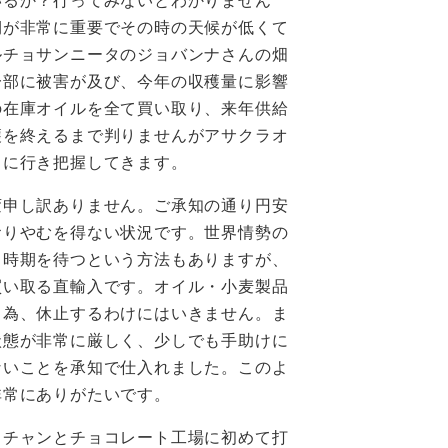
いるか？行ってみないとわかりません
期が非常に重要でその時の天候が低くて
ルチョサンニータのジョバンナさんの畑
一部に被害が及び、今年の収穫量に影響
の在庫オイルを全て買い取り、来年供給
穫を終えるまで判りませんがアサクラオ
トに行き把握してきます。
申し訳ありません。ご承知の通り円安
おりやむを得ない状況です。世界情勢の
、時期を待つという方法もありますが、
買い取る直輸入です。オイル・小麦製品
る為、休止するわけにはいきません。ま
状態が非常に厳しく、少しでも手助けに
ないことを承知で仕入れました。このよ
非常にありがたいです。
チャンとチョコレート工場に初めて打