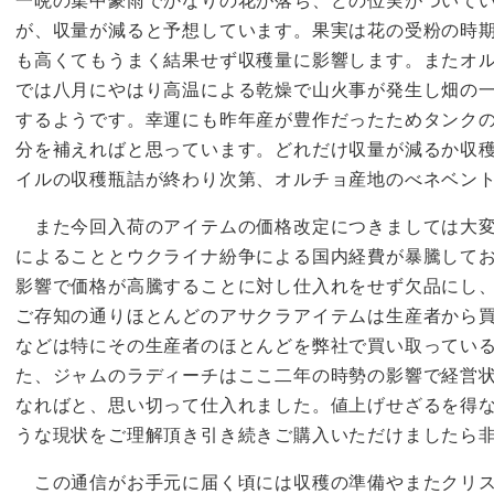
一晩の集中豪雨でかなりの花が落ち、どの位実がついて
が、収量が減ると予想しています。果実は花の受粉の時
も高くてもうまく結果せず収穫量に影響します。またオ
では八月にやはり高温による乾燥で山火事が発生し畑の
するようです。幸運にも昨年産が豊作だったためタンク
分を補えればと思っています。どれだけ収量が減るか収
イルの収穫瓶詰が終わり次第、オルチョ産地のべネベン
また今回入荷のアイテムの価格改定につきましては大変
によることとウクライナ紛争による国内経費が暴騰して
影響で価格が高騰することに対し仕入れをせず欠品にし
ご存知の通りほとんどのアサクラアイテムは生産者から
などは特にその生産者のほとんどを弊社で買い取ってい
た、ジャムのラディーチはここ二年の時勢の影響で経営
なればと、思い切って仕入れました。値上げせざるを得
うな現状をご理解頂き引き続きご購入いただけましたら
この通信がお手元に届く頃には収穫の準備やまたクリス