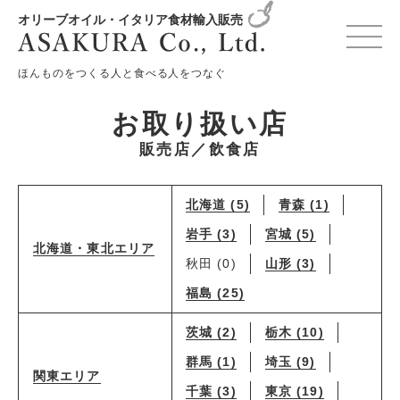
オリーブオイル・イタリア食材輸入販売
HOME
お取り扱い店
北海道・東北エリア
山形
ほんものをつくる人と食べる人をつなぐ
お取り扱い店
販売店／飲食店
北海道 (5)
青森 (1)
岩手 (3)
宮城 (5)
北海道・東北エリア
秋田 (0)
山形 (3)
福島 (25)
茨城 (2)
栃木 (10)
群馬 (1)
埼玉 (9)
関東エリア
千葉 (3)
東京 (19)