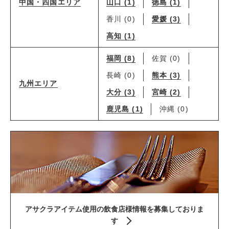
山口 (1)
徳島 (1)
中国・四国エリア
香川 (0)
愛媛 (3)
高知 (1)
福岡 (8)
佐賀 (0)
長崎 (0)
熊本 (3)
九州エリア
大分 (3)
宮崎 (2)
鹿児島 (1)
沖縄 (0)
アサクラアイテム使用の飲食店様情報を募集しておりま
す