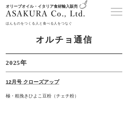
オリーブオイル・イタリア食材輸入販売
変更確認プレビュー
ほんものをつくる人と食べる人をつなぐ
オルチョ通信
2025年
12月号 クローズアップ
極・粗挽きひよこ豆粉（チェチ粉）