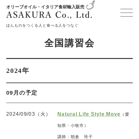
オリーブオイル・イタリア食材輸入販売
変更確認プレビュー
ほんものをつくる人と食べる人をつなぐ
全国講習会
2024年
09月の予定
2024/09/03（火）
Natural Life Style Move
（愛
知県・小牧市）
講師：朝倉 玲子