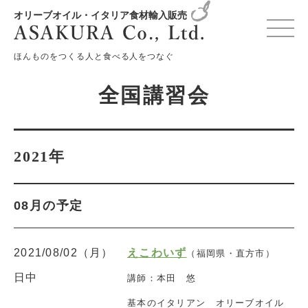
オリーブオイル・イタリア食材輸入販売
変更確認プレビュー
ほんものをつくる人と食べる人をつなぐ
全国講習会
2021年
08月の予定
2021/08/02（月）
えこわいず
（福岡県・直方市）
日中
講師：本田 悠
基本のイタリアン オリーブオイル